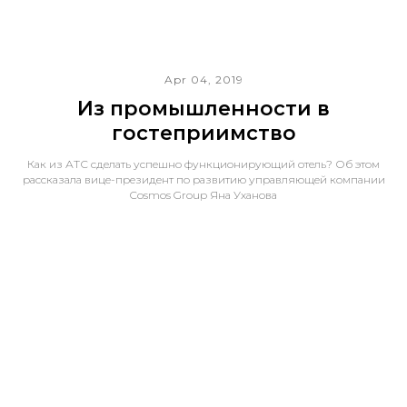
Apr 04, 2019
Из промышленности в
гостеприимство
Как из АТС сделать успешно функционирующий отель? Об этом
рассказала вице-президент по развитию управляющей компании
Cosmos Group Яна Уханова