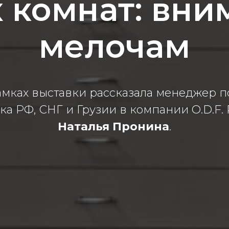
 комнат: вни
мелочам
амках выставки рассказала менеджер 
а РФ, СНГ и Грузии в компании O.D.F. 
Наталья Пронина
.