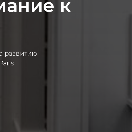
мание к
по развитию
Paris