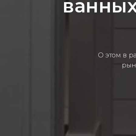
ванных
О этом в р
рынк