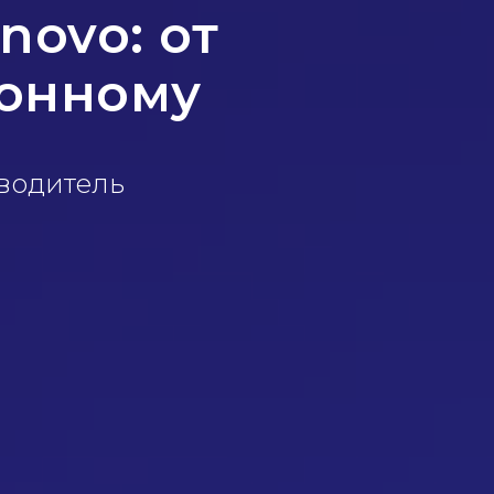
novo: от
ионному
водитель