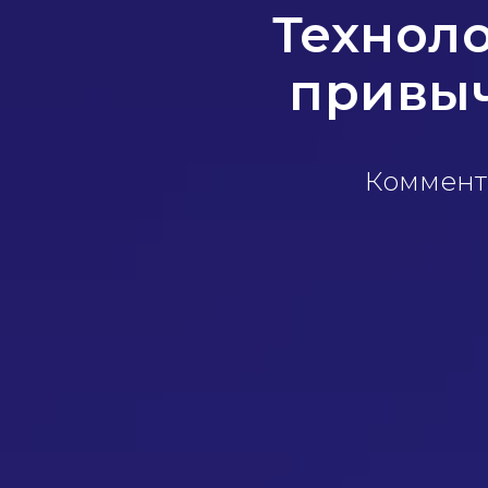
Техноло
привыч
Коммент