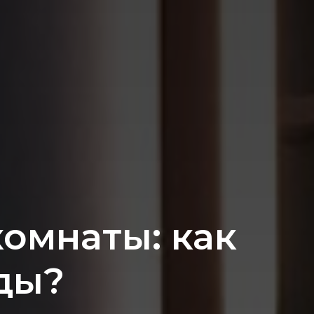
омнаты: как
ды?