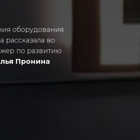
ения оборудования
а рассказала во
джер по развитию
лья Пронина