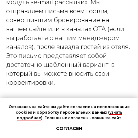
модуль «e-mail рассылки». Мы
отправляем письма всем гостям,
совершившим бронирование на
вашем сайте или в каналах ОТА (если
вы работаете с нашим менеджером
каналов), после выезда гостей из отеля.
Это письмо представляет собой
достаточно шаблонный вариант, в
который вы можете вносить свои
корректировки.
К примеру, в письме мы говорим, что
Оставаясь на сайте вы даёте согласие на использование
«специально для вас мы подготовили
cookies и обработку персональных данных (
узнать
новогоднюю акцию», и даем ссылку на
подробнее
). Если вы не согласны - покиньте сайт
Чат участников мероприятия
ваш сайт.
СОГЛАСЕН