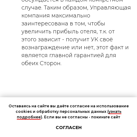
случае. Таким образом, Управляющая
компания максимально
заинтересована в том, чтобы
увеличить прибыль отеля, т.к. от
этого зависит - получит УК своё
вознаграждение или нет, этот факт и
является главной гарантией для
обеих Сторон.
Оставаясь на сайте вы даёте согласие на использование
Наши контакты
cookies и обработку персональных данных (
узнать
подробнее
). Если вы не согласны - покиньте сайт
Чат участников мероприятия
СОГЛАСЕН
Узнать больше о сотрудничестве с УК: