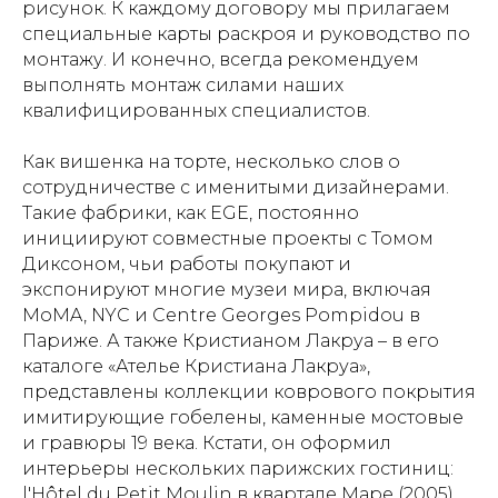
рисунок. К каждому договору мы прилагаем
специальные карты раскроя и руководство по
монтажу. И конечно, всегда рекомендуем
выполнять монтаж силами наших
квалифицированных специалистов.
Как вишенка на торте, несколько слов о
сотрудничестве с именитыми дизайнерами.
Такие фабрики, как EGE, постоянно
инициируют совместные проекты с Томом
Диксоном, чьи работы покупают и
экспонируют многие музеи мира, включая
MoMA, NYC и Centre Georges Pompidou в
Париже. А также Кристианом Лакруа – в его
каталоге «Ателье Кристиана Лакруа»,
представлены коллекции коврового покрытия
имитирующие гобелены, каменные мостовые
и гравюры 19 века. Кстати, он оформил
интерьеры нескольких парижских гостиниц:
l'Hôtel du Petit Moulin в квартале Маре (2005),