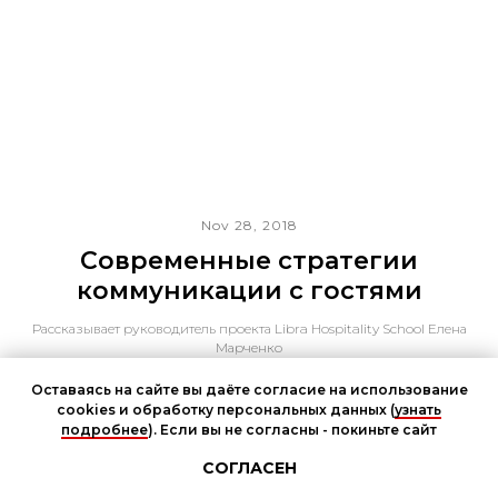
Nov 28, 2018
Современные стратегии
коммуникации с гостями
Рассказывает руководитель проекта Libra Hospitality School Елена
Марченко
Оставаясь на сайте вы даёте согласие на использование
cookies и обработку персональных данных (
узнать
подробнее
). Если вы не согласны - покиньте сайт
Чат участников мероприятия
СОГЛАСЕН
Показать еще