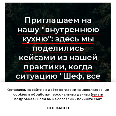
Приглашаем на
нашу "внутреннюю
кухню": здесь мы
поделились
кейсами из нашей
практики, когда
ситуацию "Шеф, все
пропало!" мы
Оставаясь на сайте вы даёте согласие на использование
исправляли
cookies и обработку персональных данных (
узнать
подробнее
). Если вы не согласны - покиньте сайт
буквально за день
Чат участников мероприятия
СОГЛАСЕН
до "часа Х".