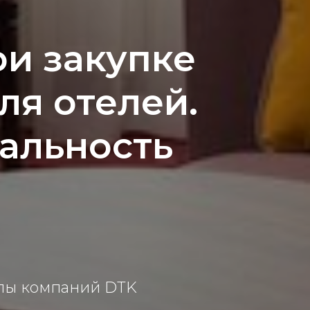
и закупке
ля отелей.
еальность
ппы компаний DTK