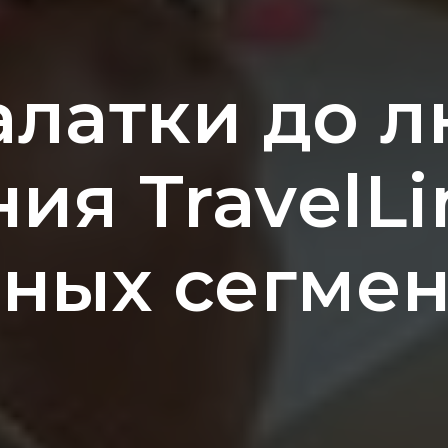
алатки до л
ия TravelLi
зных сегмен