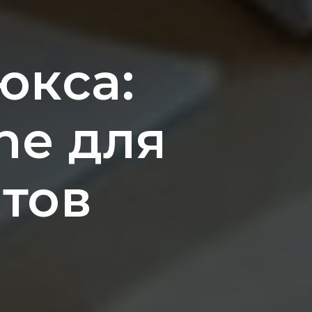
юкса:
ne для
тов