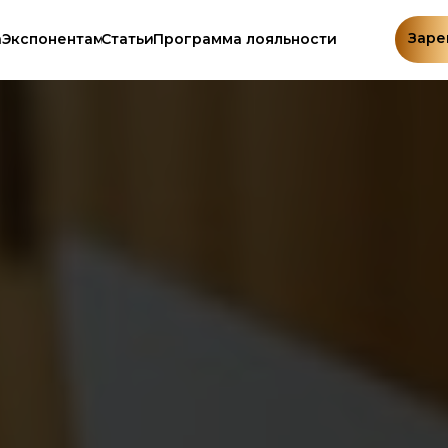
Заре
а
Экспонентам
Статьи
Программа лояльности