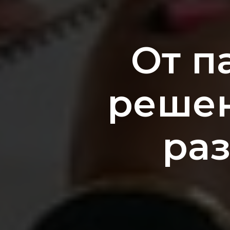
От п
решен
ра