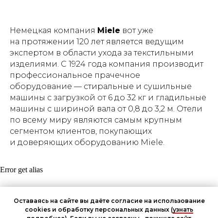
Немецкая компания
Miele
вот уже
на протяжении 120 лет является ведущим
экспертом в области ухода за текстильными
изделиями. С 1924 года компания производит
профессиональное прачечное
оборудование — стиральные и сушильные
машины с загрузкой от 6 до 32 кг и гладильные
машины с шириной вала от 0,8 до 3,2 м. Отели
по всему миру являются самым крупным
сегментом клиентов, покупающих
и доверяющих оборудованию Miele.
Error get alias
Согласие на получение информационных и рекламных
Оставаясь на сайте вы даёте согласие на использование
рассылок и обработку персональных данных
cookies и обработку персональных данных (
узнать