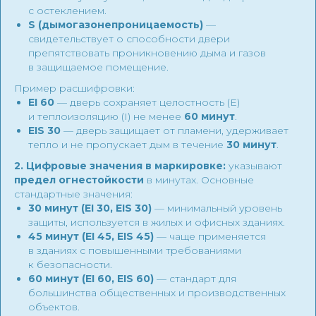
с остеклением.
S (дымогазонепроницаемость)
—
свидетельствует о способности двери
препятствовать проникновению дыма и газов
в защищаемое помещение.
Пример расшифровки:
EI 60
— дверь сохраняет целостность (E)
и теплоизоляцию (I) не менее
60 минут
.
EIS 30
— дверь защищает от пламени, удерживает
тепло и не пропускает дым в течение
30 минут
.
2. Цифровые значения в маркировке:
указывают
предел огнестойкости
в минутах. Основные
стандартные значения:
30 минут (EI 30, EIS 30)
— минимальный уровень
защиты, используется в жилых и офисных зданиях.
45 минут (EI 45, EIS 45)
— чаще применяется
в зданиях с повышенными требованиями
к безопасности.
60 минут (EI 60, EIS 60)
— стандарт для
большинства общественных и производственных
объектов.