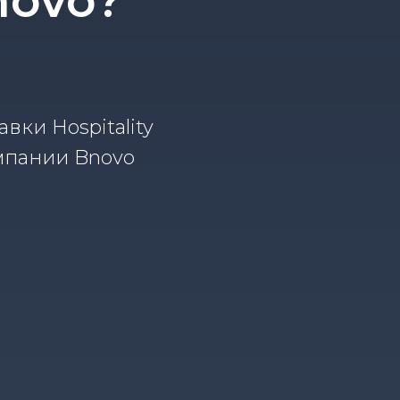
novo?
вки Hospitality
омпании Bnovo