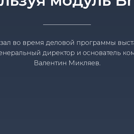
льзуя модуль B
зал во время деловой программы выста
генеральный директор и основатель к
Валентин Микляев.