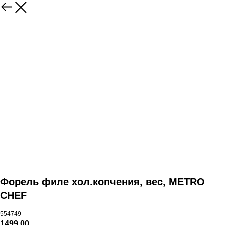
Форель филе хол.копчения, вес, METRO
CHEF
554749
1499,00