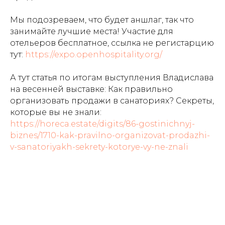
Мы подозреваем, что будет аншлаг, так что
занимайте лучшие места! Участие для
отельеров бесплатное, ссылка не регистарцию
тут:
https://expo.openhospitality.org/
А тут статья по итогам выступления Владислава
на весенней выставке: Как правильно
организовать продажи в санаториях? Секреты,
которые вы не знали:
https://horeca.estate/digits/86-gostinichnyj-
biznes/1710-kak-pravilno-organizovat-prodazhi-
v-sanatoriyakh-sekrety-kotorye-vy-ne-znali