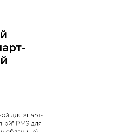
ой
парт-
ой
ой для апарт-
ртной” PMS для
 и облачные)