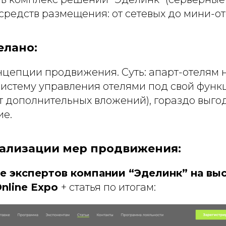
средств размещения: от сетевых до мини-от
елано:
нцепции продвижения. Суть: апарт-отелям 
систему управления отелями под свой функц
т дополнительных вложений), гораздо выго
ие.
ализации мер продвижения:
е экспертов компании “Эделинк” на вы
Online Expo
+ статья по итогам: