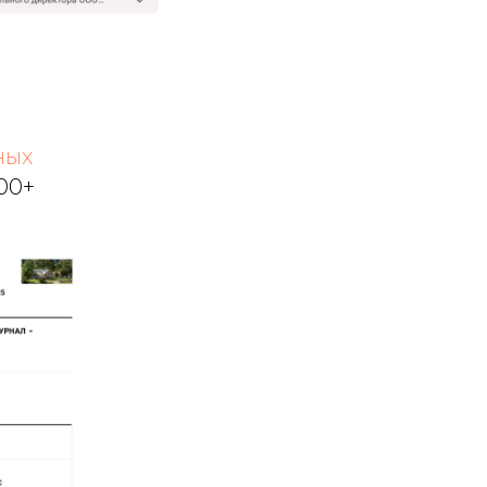
ных
00+