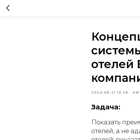
Концеп
системы
отелей 
компан
2024-08-21 13:28
АВ
Задача:
Показать преи
отелей, а не а
отелей; показа