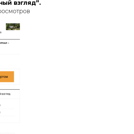
ный взгляд”.
росмотров