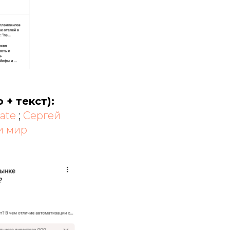
+ текст):
ate
;
Сергей
и мир