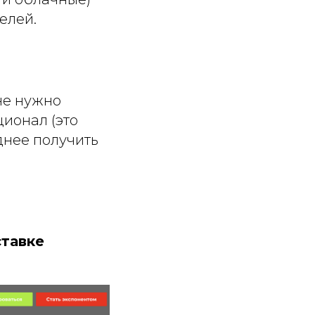
елей.
не нужно
ионал (это
днее получить
ставке