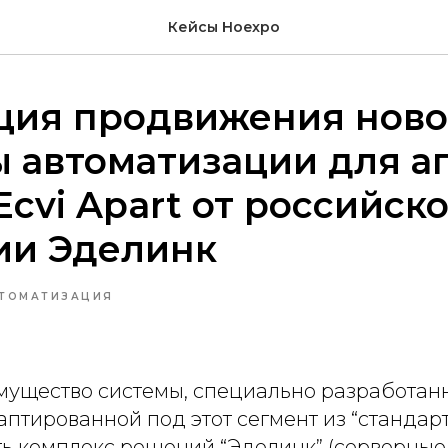
Кейсы Hoexpo
ция продвижения нов
 автоматизации для а
Ecvi Apart от российск
ии Эделинк
ТОМАТИЗАЦИЯ
мущество системы, специально разработанн
даптированной под этот сегмент из “станда
ть комплекс решений “Эделинк” (серверные