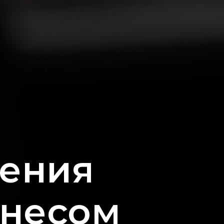
ления
знесом