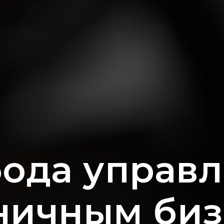
ода управ
ничным би