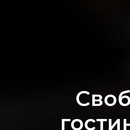
Своб
гости